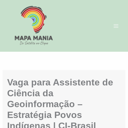
Ir
para
o
conteúdo
Vaga para Assistente de
Ciência da
Geoinformação –
Estratégia Povos
Indígenas | CI-Brasil