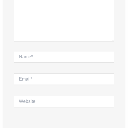
Name*
Email*
Website