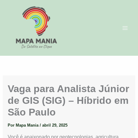
Ir
para
o
conteúdo
Vaga para Analista Júnior
de GIS (SIG) – Híbrido em
São Paulo
Por
Mapa Mania
/
abril 29, 2025
Você é apaixonado por geotecnologias, agricultura,