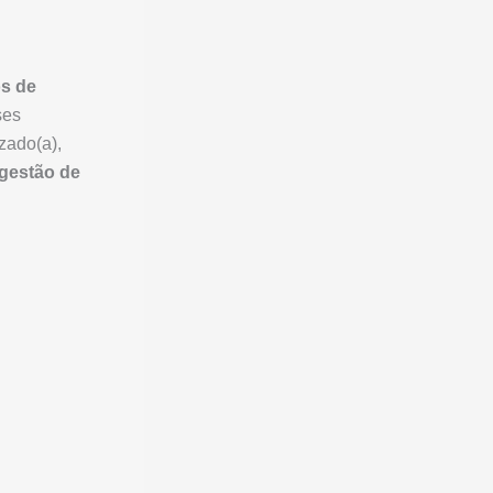
os de
ses
zado(a),
gestão de