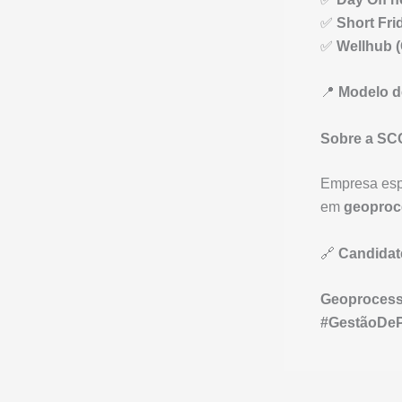
✅
Short Fri
✅
Wellhub 
📍
Modelo d
Sobre a SC
Empresa esp
em
geoproc
🔗
Candidat
Geoprocess
#GestãoDeP