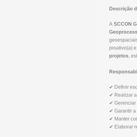
Descrição 
A
SCCON Ge
Geoproces
geoespaciais
proativo(a) 
projetos
, e
Responsabi
✔ Definir es
✔ Realizar a
✔ Gerenciar 
✔ Garantir a
✔ Manter com
✔ Elaborar r