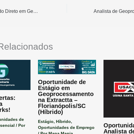
Bolsa de Doutorado Direto em Geoprocessamento de Imagens no Instituto Butantan – FAPESP
Relacionados
Oportunidade de
Estágio em
Geoprocessamento
ertas:
na Extractta –
a
Florianópolis/SC
rks!
(Híbrido)
unidades de
Estágio
,
Híbrido
,
Oportunid
sencial
/ Por
Oportunidades de Emprego
Analista d
/ Por
Mapa Mania