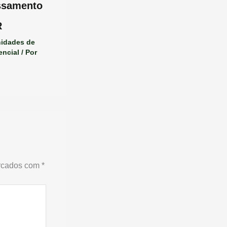
ssamento
R
idades de
encial
/ Por
arcados com
*