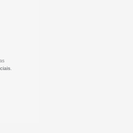
ras
ciais
.