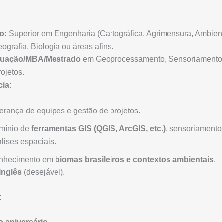
o:
Superior em Engenharia (Cartográfica, Agrimensura, Ambient
eografia, Biologia ou áreas afins.
duação/MBA/Mestrado
em Geoprocessamento, Sensoriamento
ojetos.
cia:
erança de equipes e gestão de projetos.
mínio de
ferramentas GIS (QGIS, ArcGIS, etc.)
, sensoriamento
lises espaciais.
nhecimento em
biomas brasileiros e contextos ambientais
.
Inglês
(desejável).
:
o aniversário