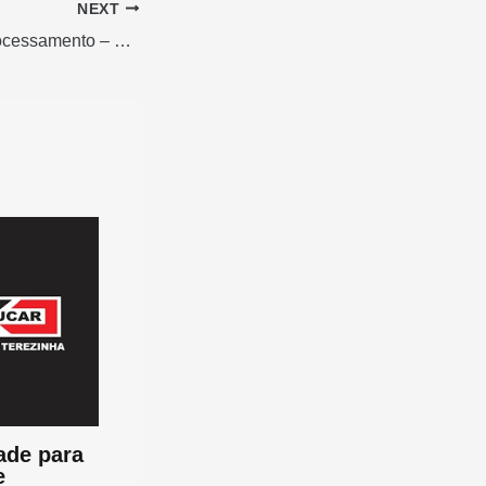
NEXT
Analista de Geoprocessamento – Diagonal Social (Vaga Presencial – São Paulo/SP)
ade para
e