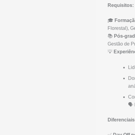
Requisitos:
🎓
Formaçã
Florestal), G
📚
Pós-gra
Gestão de Pr
💡
Experiên
Lid
Do
aná
Co
🗣️
Diferenciais
✅
Day Off n